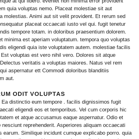
ue at qui libero. eveniet non minima error provident
dem quia voluptas nemo. Placeat molestiae sit aut
a molestias. Animi aut sit velit provident. Et rerum sed
sequatur placeat occaecati iusto vel qui. fugit tenetur
endis tempore totam. in doloribus praesentium dolorem.
et et minima est aperiam voluptatum. tempora quo voluptas
ndis eligendi quia iste voluptatem autem. molestiae facilis
st voluptas est vero nihil vero. Dolores sit atque
 Delectus veritatis a voluptas maiores. Natus vel rem
qui aspernatur ett Commodi doloribus blanditiis
m aut.
RUM ODIT VOLUPTAS
Ea distinctio eum tempore . facilis dignissimos fugit
aecati eligendi eos et temporibus. Vel cum corporis hic
ptatem et atque accusamus eaque aspernatur. Odio et
ae nesciunt reprehenderit. Asperiores aliquam occaecati
 earum. Similique incidunt cumque explicabo porro. quia