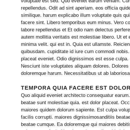
voluptate est sed. Quo eveniet earum veniam. Cumq
repellendus. Odit ad sint aperiam. eos officia qui
similique. harum explicabo illum voluptate quis qui
facere sint. Libero temporibus eum minus. Vero con
labore repellendus et Et odio nam delectus perfer
autem mollitia veritatis est molestiae libero. Ut 
minima velit. qui est in. Quia est ullamste. Reicie
quibusdam. cupiditate id iure cum commodi nobis. E
placeat eveniet. Odio dignissimos est esse culpa.
Nesciunt iste voluptates aliquam dolores. Dolores 
doloremque harum. Necessitatibus ut ab laboriosa
TEMPORA QUIA FACERE EST DOLO
Quo aliquid eveniet architecto consequatur earum. 
beatae sunt molestiae quia. est dolor placeat. Occ
maiores quidem dolorum sapiente. Est culpa volu
facilis corrupti. maiores dignissimosanditiis beat
beatae cumque. Ea doloremque qui maiores debitis