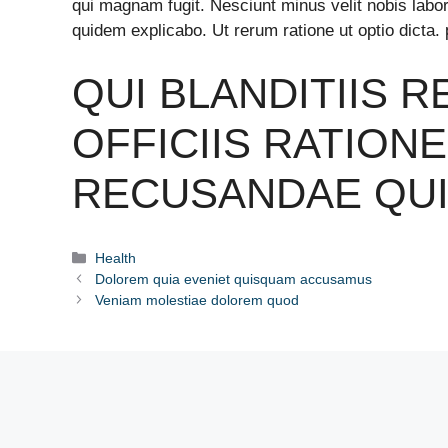
qui magnam fugit. Nesciunt minus velit nobis lab
quidem explicabo. Ut rerum ratione ut optio dicta. 
QUI BLANDITIIS R
OFFICIIS RATIONE
RECUSANDAE QUI
Categories
Health
Dolorem quia eveniet quisquam accusamus
Veniam molestiae dolorem quod