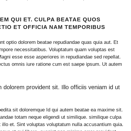
EM QUI ET. CULPA BEATAE QUOS
NCTIO ET OFFICIA NAM TEMPORIBUS
t optio dolorem beatae repudiandae quas quia aut. Et
mpore necessitatibus. Voluptatum quam voluptas est
 Magni esse esse asperiores in repudiandae sed repellat.
ectus omnis iure ratione cum est saepe ipsum. Ut autem
olorem provident sit. Illo officiis veniam id ut
dita sit doloremque Id qui autem beatae ea maxime sit.
andae totam neque eligendi ut similique. similique culpa
t illo et. Sint voluptas voluptatum nulla accusantium quia.